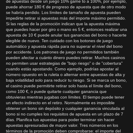
de apuestas desde un juego 10% game to a 100%, por ejemplo,
puede ahorrar 180 € de progreso de apuesta que de otro modo
se habría perdido. Los límites de tamaño de apuesta pueden
impedirte retirar si apuestas más del importe máximo permitido.
Si las reglas de la promoción indican que la apuesta máxima
que puedes hacer por giro o mano es 5 €, entonces realizar una
apuesta de 10 € puede anular tus ganancias del bono o hacerte
elegible de nuevo. Ten cuidado con los botones de juego
automático y apuesta rápida para no superar el nivel del bono
por accidente. Los patrones de juego no permitidos también
pueden afectar a cuánto dinero puedes retirar. Muchos casinos
no permiten usar estrategias de "bajo riesgo" o de "cobertura"
cuando estás apostando. Como ejemplo, podrías apostar al
número opuesto en la ruleta o alternar entre apuestas de alta y
baja volatilidad solo para reducir tu riesgo. Si se marca un bono,
el casino puede permitirte retirar solo hasta el límite del bono,
como 100 €, o puede quitarte cualquier ganancia que
obtuvieras mientras jugabas con límites. El tiempo puede tener
un efecto indirecto en el retiro. Normalmente es imposible
obtener un bono sin depósito y cualquier ganancia vinculada al
bono si no cumples los requisitos de apuesta en un plazo de 7
días. Planifica tus apuestas para poder terminar sin hacer
apuestas apresuradas de mayor valor. Tres números en los
términos de la promoción deben comprobarse: el importe del