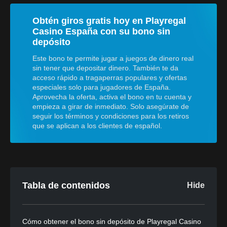
Obtén giros gratis hoy en Playregal
Casino España con su bono sin
depósito
Este bono te permite jugar a juegos de dinero real
sin tener que depositar dinero. También te da
acceso rápido a tragaperras populares y ofertas
especiales solo para jugadores de España.
Aprovecha la oferta, activa el bono en tu cuenta y
empieza a girar de inmediato. Solo asegúrate de
seguir los términos y condiciones para los retiros
que se aplican a los clientes de español.
Tabla de contenidos
Hide
Cómo obtener el bono sin depósito de Playregal Casino