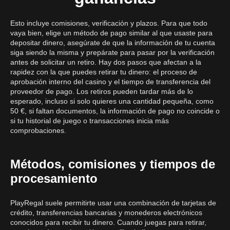
Esto incluye comisiones, verificación y plazos. Para que todo
vaya bien, elige un método de pago similar al que usaste para
depositar dinero, asegúrate de que la información de tu cuenta
siga siendo la misma y prepárate para pasar por la verificación
antes de solicitar un retiro. Hay dos pasos que afectan a la
rapidez con la que puedes retirar tu dinero: el proceso de
aprobación interno del casino y el tiempo de transferencia del
proveedor de pago. Los retiros pueden tardar más de lo
esperado, incluso si solo quieres una cantidad pequeña, como
50 €, si faltan documentos, la información de pago no coincide o
si tu historial de juego o transacciones inicia más
comprobaciones.
Métodos, comisiones y tiempos de
procesamiento
PlayRegal suele permitirte usar una combinación de tarjetas de
crédito, transferencias bancarias y monederos electrónicos
conocidos para recibir tu dinero. Cuando juegas para retirar,