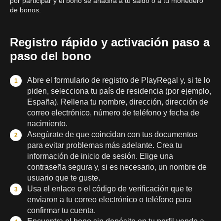
por participar y el bono se añadirá a tu saldo o a tu monedero
de bonos.
Registro rápido y activación paso a
paso del bono
Abre el formulario de registro de PlayRegal y, si te lo
piden, selecciona tu país de residencia (por ejemplo,
España). Rellena tu nombre, dirección, dirección de
correo electrónico, número de teléfono y fecha de
nacimiento.
Asegúrate de que coincidan con tus documentos
para evitar problemas más adelante. Crea tu
información de inicio de sesión. Elige una
contraseña segura y, si es necesario, un nombre de
usuario que te guste.
Usa el enlace o el código de verificación que te
enviaron a tu correo electrónico o teléfono para
confirmar tu cuenta.