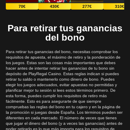
70€
430€
277€
310€
Para retirar tus ganancias
del bono
Para retirar tus ganancias del bono, necesitas comprobar los
requisitos de apuesta, el máximo de retiro y la ponderación de
los juegos. Estas son las cosas más importantes que debes
hacer antes de intentar retirar las ganancias de tu bono sin
depósito de PlayRegal Casino. Estas reglas indican si puedes
retirar tu saldo o mantenerlo como dinero de bono. Puedes
elegir los juegos adecuados, evitar apuestas no permitidas y
planificar mejor tu sesión si lees estos términos primero. De
esta forma, puedes cumplir los requisitos de retiro más
fácilmente. Esto es para asegurarte de que siempre
compruebas las reglas del bono en tu cajero y en la página de
la promoción si juegas desde España. Los términos pueden ser
diferentes en cada mercado. El número de veces que tienes
que jugar el dinero del bono (y a veces las ganancias) antes de
poder retirarlo es lo que más importa para los requisitos de