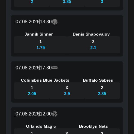
2
3.85
3
07.08.2026
13:30
Jannik Sinner
Denis Shapovalov
1
2
1.75
2.1
07.08.2026
17:30
Columbus Blue Jackets
Buffalo Sabres
1
X
2
2.05
3.9
2.85
07.08.2026
12:00
Orlando Magic
Brooklyn Nets
1
X
2