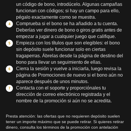
un código de bono, introdúcelo. Algunas campañas
funcionan con códigos; si hay un campo para ello,
pégalo exactamente como se muestra.
Comprueba si el bono se ha añadido a tu cuenta.
Deberías ver dinero de bono o giros gratis antes de
empezar a jugar a cualquier juego que califique.
Empieza con los títulos que son elegibles: el bono
sin depósito suele funcionar solo en ciertas
tragaperras. Ábrelas desde la página de destino del
bono para llevar un seguimiento de ellas.
Cierra la sesión y vuelve a iniciarla, luego revisa la
página de Promociones de nuevo si el bono aún no
aparece después de unos minutos.
Contacta con el soporte y proporciónales tu
dirección de correo electrónico registrada y el
nombre de la promoción si aún no se acredita.
Presta atención: las ofertas que no requieren depósito suelen
tener un importe máximo que se puede retirar. Si quieres retirar
dinero, consulta los términos de la promoción con antelación