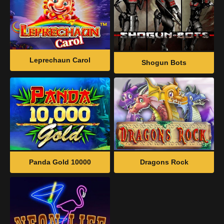
Leprechaun Carol
Shogun Bots
Panda Gold 10000
Dragons Rock