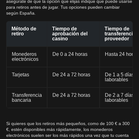
asegúrate de que la opción que elijas indique que puede usarse
para retiros antes de jugar. Tus opciones pueden cambiar
según España.
Método de
Tiempo de
Tiempo de
retiro
aprobación del
transferencia 
casino
proveedor
Monederos
De 0 a 24 horas
Hasta 24 horas
electrónicos
Tarjetas
De 24 a 72 horas
De 1 a 5 días
laborables
Transferencia
De 24 a 72 horas
De 2 a 7 días
bancaria
laborables
Si quieres que los retiros más pequeños, como de 100 € a 300
€, estén disponibles más rápidamente, los monederos
electrónicos suelen ser los más rápidos una vez que tu cuenta